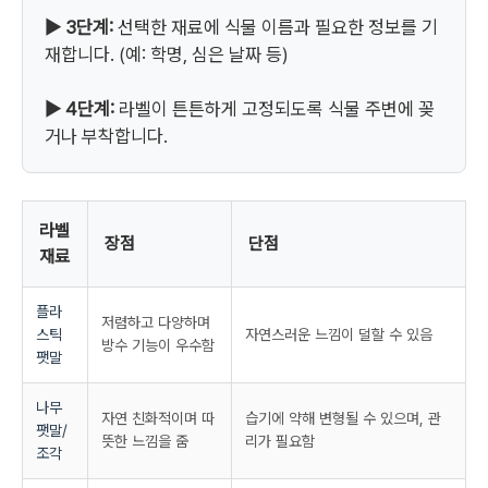
▶ 3단계:
선택한 재료에 식물 이름과 필요한 정보를 기
재합니다. (예: 학명, 심은 날짜 등)
▶ 4단계:
라벨이 튼튼하게 고정되도록 식물 주변에 꽂
거나 부착합니다.
라벨
장점
단점
재료
플라
저렴하고 다양하며
스틱
자연스러운 느낌이 덜할 수 있음
방수 기능이 우수함
팻말
나무
자연 친화적이며 따
습기에 약해 변형될 수 있으며, 관
팻말/
뜻한 느낌을 줌
리가 필요함
조각