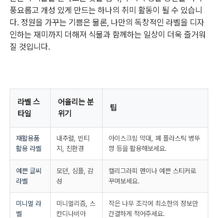
풍요롭고 개성 있게 만드는 하나의 취미 활동이 될 수 있습니
다. 정원을 가꾸는 기쁨은 물론, 나만의 독창적인 라벨을 디자
인하는 재미까지 더해져 식물과 함께하는 일상이 더욱 즐거워
질 것입니다.
라벨 스
어울리는 분
팁
타일
위기
재활용품
내추럴, 빈티
아이스크림 막대, 폐 플라스틱 병뚜
활용 라벨
지, 친환경
껑 등을 활용해보세요.
예쁜 글씨
모던, 심플, 감
캘리그라피 펜이나 예쁜 스티커로
라벨
성
꾸며보세요.
미니멀 라
미니멀리즘, 스
작은 나무 조각에 최소한의 정보만
벨
칸디나비아
간결하게 적어주세요.